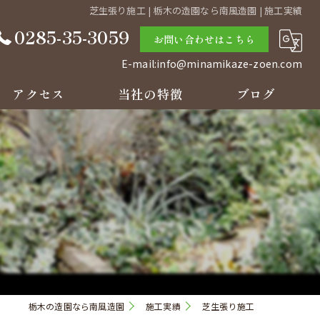
芝生張り施工 | 栃木の造園なら南風造園 | 施工実績
0285-35-3059
お問い合わせはこちら
E-mail:info@minamikaze-zoen.com
アクセス
当社の特徴
ブログ
庭
コラム
草刈り
剪定
リフォーム
見積り
栃木の造園なら南風造園
施工実績
芝生張り施工