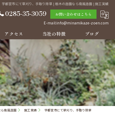
宇都宮市にて草刈り、手取り除草 | 栃木の造園なら南風造園 | 施工実績
0285-35-3059
お問い合わせはこちら
E-mail:info@minamikaze-zoen.com
アクセス
当社の特徴
ブログ
庭
コラム
草刈り
剪定
リフォーム
見積り
なら南風造園
施工実績
宇都宮市にて草刈り、手取り除草