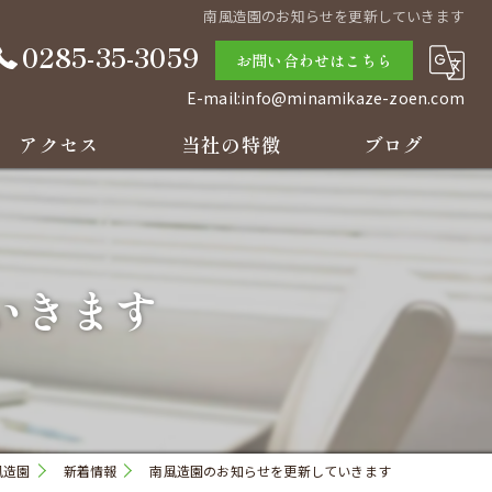
南風造園のお知らせを更新していきます
0285-35-3059
お問い合わせはこちら
E-mail:info@minamikaze-zoen.com
アクセス
当社の特徴
ブログ
庭
コラム
草刈り
いきます
剪定
リフォーム
見積り
風造園
新着情報
南風造園のお知らせを更新していきます