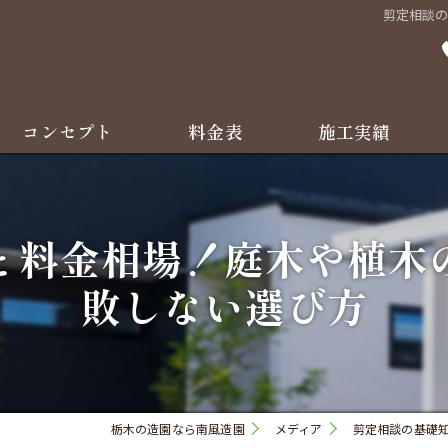
剪定相談
コンセプト
料金表
施工実績
よくある質問
と料金相場！庭木や植木
敗しない選び方
栃木の造園なら南風造園
メディア
剪定相談の基礎