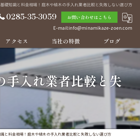
の基礎知識と料金相場！庭木や植木の手入れ業者比較と失敗しない選び方
0285-35-3059
お問い合わせはこちら
E-mail:info@minamikaze-zoen.com
アクセス
当社の特徴
ブログ
庭
コラム
の手入れ業者比較と失
草刈り
剪定
リフォーム
見積り
知識と料金相場！庭木や植木の手入れ業者比較と失敗しない選び方